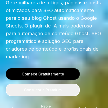
Gere milhares de artigos, páginas e posts
otimizados para SEO automaticamente
para o seu blog Ghost usando o Google
Sheets. O plugin de IA mais poderoso
para automação de conteúdo Ghost, SEO
programático e solução GEO para
criadores de conteúdo e profissionais de
marketing.
Comece Gratuitamente
Consultoria Premium
Não é