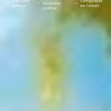
Grátis para
Configuração
necessário
começar
em 1 minuto
codificar