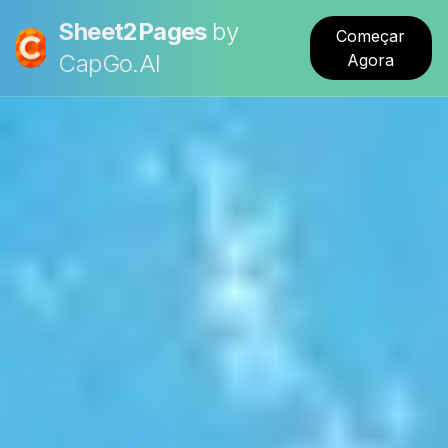
Sheet2Pages
by
Começar
CapGo.AI
Agora