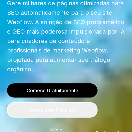
Gere milhares de páginas otimizadas para
SEO automaticamente para o seu site
Webflow. A solução de SEO programático
e GEO mais poderosa impulsionada por IA
para criadores de conteúdo e
profissionais de marketing Webflow,
projetada para aumentar seu tráfego
orgânico.
Comece Gratuitamente
Consultoria Premium
Não é