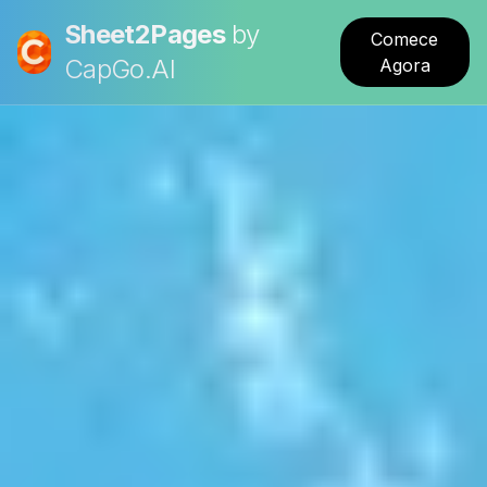
Sheet2Pages
by
Comece
CapGo.AI
Agora