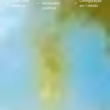
Grátis para
Configuração
necessário
começar
em 1 minuto
codificar