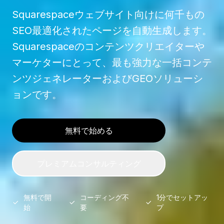
Squarespaceウェブサイト向けに何千もの
SEO最適化されたページを自動生成します。
Squarespaceのコンテンツクリエイターや
マーケターにとって、最も強力な一括コンテ
ンツジェネレーターおよびGEOソリューシ
ョンです。
無料で始める
プレミアムコンサルティング
無料で開
コーディング不
1分でセットアッ
始
要
プ