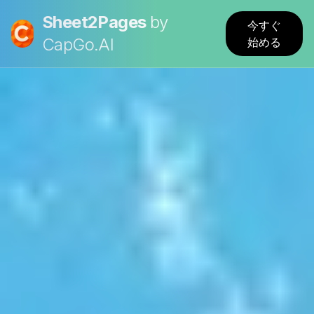
Sheet2Pages
by
今すぐ
CapGo.AI
始める