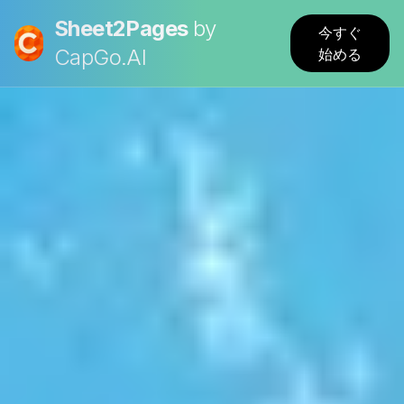
Sheet2Pages
by
今すぐ
CapGo.AI
始める