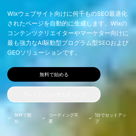
Wixウェブサイト向けに何千ものSEO最適化
されたページを自動的に生成します。Wixの
コンテンツクリエイターやマーケター向けに
最も強力なAI駆動型プログラム型SEOおよび
GEOソリューションです。
無料で始める
プレミアムコンサルティング
無料で開
コーディング不
1分でセットアッ
始
要
プ