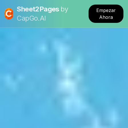
Sheet2Pages
by
Empezar
CapGo.AI
Ahora