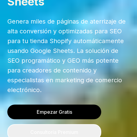
Sheets
Genera miles de páginas de aterrizaje de
alta conversión y optimizadas para SEO
para tu tienda Shopify automáticamente
usando Google Sheets. La solución de
SEO programático y GEO más potente
para creadores de contenido y
especialistas en marketing de comercio
electrónico.
Empezar Gratis
Consultoría Premium