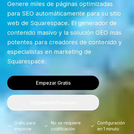
Genere miles de páginas optimizadas
para SEO automáticamente para su sitio
web de Squarespace. El generador de
contenido masivo y la solución GEO más
potentes para creadores de contenido y
especialistas en marketing de
Squarespace.
Empezar Gratis
Consultoría Premium
Gratis para
No se requiere
Configuración
empezar
codificación
en 1 minuto