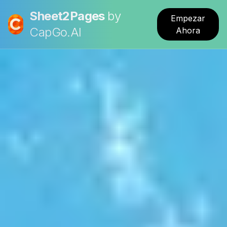
Sheet2Pages
by
Empezar
CapGo.AI
Ahora