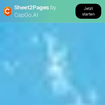
Sheet2Pages
by
Jetzt
CapGo.AI
starten