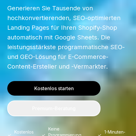
Generieren Sie Tausende von
hochkonvertierenden, SEO-optimierten
Landing Pages für Ihren Shopify-Shop
automatisch mit Google Sheets. Die
leistungsstärkste programmatische SEO-
und GEO-Lösung für E-Commerce-
Content-Ersteller und -Vermarkter.
Kostenlos starten
Premium-Beratung
Keine
Kostenlos
1-Minuten-
Programmierung