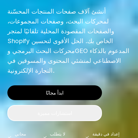
أنشئ آلاف صفحات المنتجات المحسّنة
لمحركات البحث، وصفحات المجموعات،
والصفحات المقصودة المحلية تلقائيًا لمتجر
Shopify الخاص بك. الحل الأقوى لتحسين
محركات البحث البرمجي وGEO المدعوم بالذكاء
الاصطناعي لمنشئي المحتوى والمسوقين في
التجارة الإلكترونية.
ابدأ مجانًا
استشارات مميزة
إعداد في دقيقة
لا يتطلب
مجاني