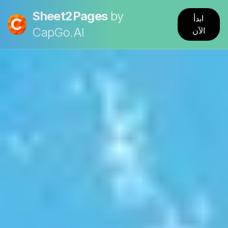
Sheet2Pages
by
ابدأ
CapGo.AI
الآن