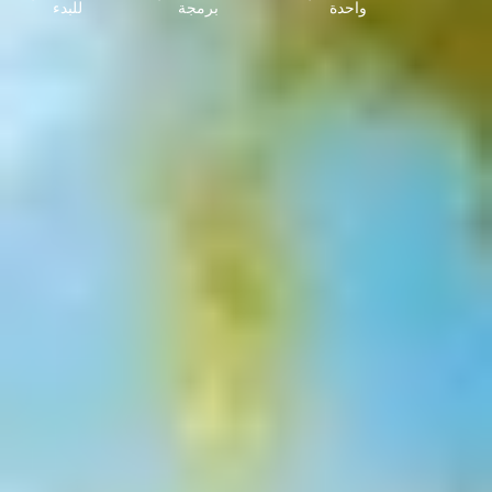
واحدة
برمجة
للبدء