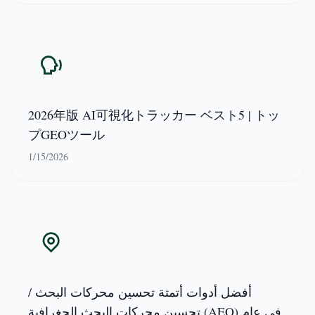
2026年版 AI可視化トラッカー ベスト5 | トッ
プGEOツール
1/15/2026
أفضل أدوات أتمتة تحسين محركات البحث /
تحسين محركات البحث الجغرافية (AEO) في عام