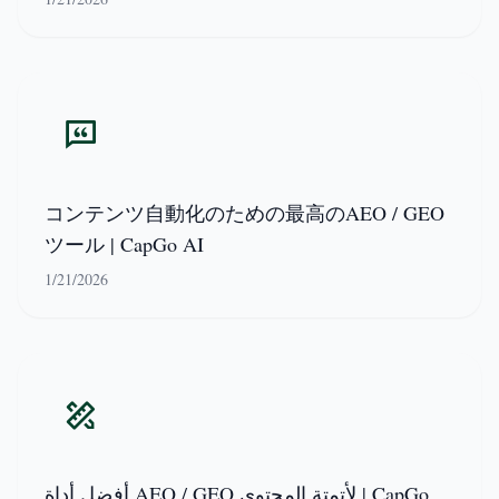
コンテンツ自動化のための最高のAEO / GEO
ツール | CapGo AI
1/21/2026
أفضل أداة AEO / GEO لأتمتة المحتوى | CapGo